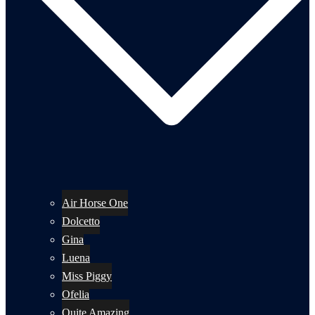
Air Horse One
Dolcetto
Gina
Luena
Miss Piggy
Ofelia
Quite Amazing