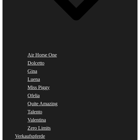
Air Horse One
Dolcetto
Gina
Luena
Miss Piggy
Ofelia
Quite Amazing
Talento
Valentina
Zero Limits
Verkaufspferde