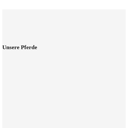
Unsere Pferde
Dolcetto
Luena
Cat Balou
Atomic Sam
Talento
Zinerado