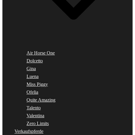
Air Horse One
Dolcetto
Gina
Luena
Miss Piggy
Ofelia
Quite Amazing
Talento
Valentina
Zero Limits
Verkaufspferde