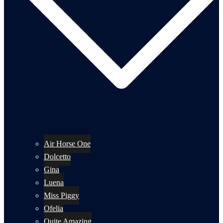
Air Horse One
Dolcetto
Gina
Luena
Miss Piggy
Ofelia
Quite Amazing